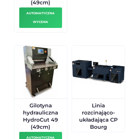
(49cm)
AUTOMATYCZNA
WYCENA
Gilotyna
Linia
hydrauliczna
rozcinająco-
HydroCut 49
układająca CP
(49cm)
Bourg
AUTOMATYCZNA