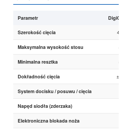
Parametr
DigiCut 4
Szerokość cięcia
460 m
Maksymalna wysokość stosu
80 m
Minimalna resztka
30 m
Dokładność cięcia
±0.3 m
System docisku / posuwu / cięcia
Napęd siodła (zderzaka)
Elektroniczna blokada noża