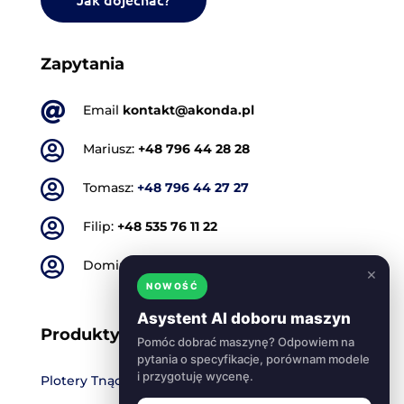
Zapytania

Email
kontakt@akonda.pl

Mariusz:
+48 796 44 28 28

Tomasz:
+48 796 44 27 27

Filip:
+48 535 76 11 22

Dominik:
+48 501 773 665
×
NOWOŚĆ
Asystent AI doboru maszyn
Produkty
Pomóc dobrać maszynę? Odpowiem na
pytania o specyfikacje, porównam modele
i przygotuję wycenę.
Plotery Tnące