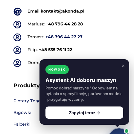

Email
kontakt@akonda.pl

Mariusz:
+48 796 44 28 28

Tomasz:
+48 796 44 27 27

Filip:
+48 535 76 11 22

Dominik:
+48 501 773 665
×
NOWOŚĆ
Asystent AI doboru maszyn
Produkty
Pomóc dobrać maszynę? Odpowiem na
pytania o specyfikacje, porównam modele
i przygotuję wycenę.
Plotery Tnące
Bigówki
Zapytaj teraz →
Falcerki