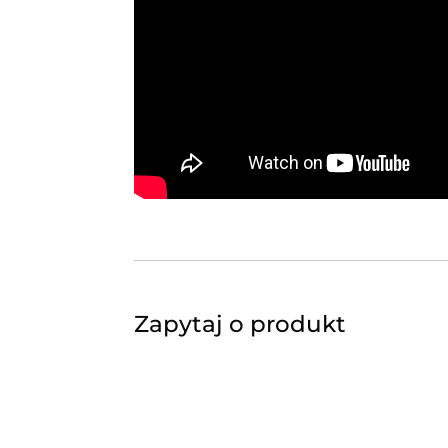
Wymienne listwy bigujące
Prędkość