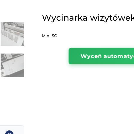
Strona główna
/
Maszyny 
Wycinark
Mini SC