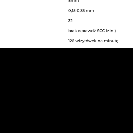
narzędzi możesz wygodnie, ręcznie ustawić szerokoś
BARDZO ATRAKCYJNEJ CENIE.
330 
297 x
żytku
318 
ytku
55 x
0mm 
4 kom
8mm
0,15-
ny
32