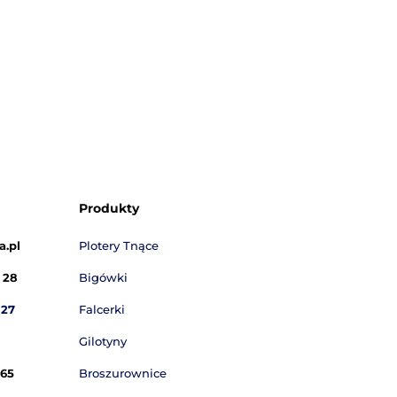
wysłana na podany e-m
Wyrażam zgodę na przetwarzanie danych osobowych zg
ustawa o ochronie danych osobowych w związku z wys
zapytania. Podanie danych jest dobrowolne, ale niezbę
przetworzenia zapytania. Administratorem danych osob
Akonda sp.z o.o z siedziba w Piasecznie 05-500, przy ul
176
Otrzymaj wycenę