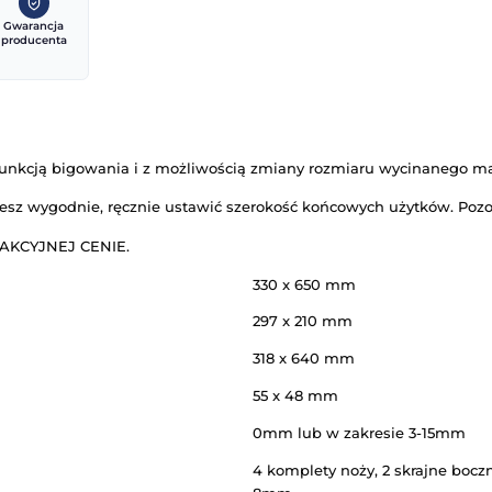
ofesjonalny
Gwarancja
serwis i
producenta
wsparcie
h Mini SC z funkcją bigowania i z możliwością zmia