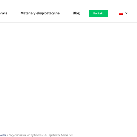
i
Kariera
Zgłoś serwis
Materiały eksploatacy