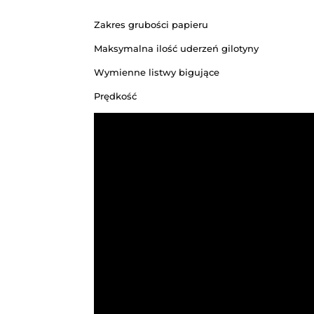
Przy użyciu zestandaryzowanych 
UNIWERSALNE URZĄDZENIE W 
Maks. Rozmiar papieru
Minimalny rozmiar papieru
Maksymalny rozmiar wyciętego u
Minimalny rozmiar wyciętego uż
Rozcinka z gilotyny
Noże rozcinające
Zakres grubości papieru
Maksymalna ilość uderzeń giloty