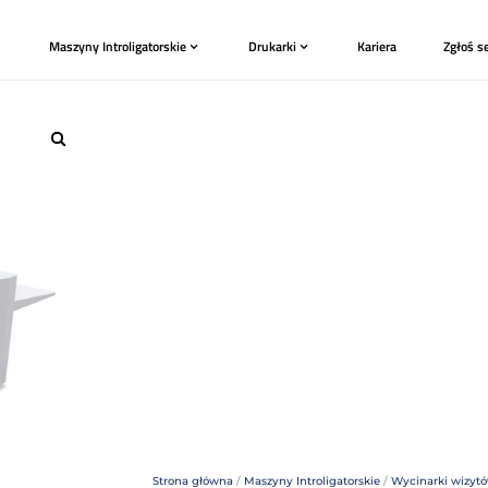
Plotery
Maszyny Introligatorskie
Drukark