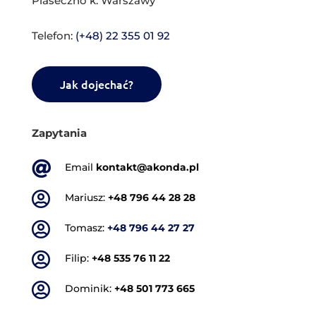
Piaseczno k. Warszawy
Telefon:
(+48) 22 355 01 92
Jak dojechać?
Zapytania

Email
kontakt@akonda.pl

Mariusz:
+48 796 44 28 28

Tomasz:
+48 796 44 27 27

Filip:
+48 535 76 11 22

Dominik:
+48 501 773 665