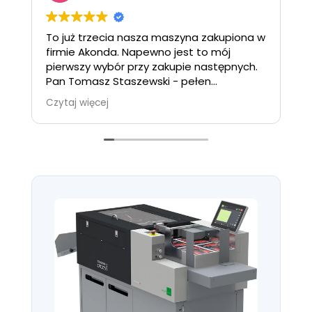
To już trzecia nasza maszyna zakupiona w
F
firmie Akonda. Napewno jest to mój
r
pierwszy wybór przy zakupie następnych.
e
Pan Tomasz Staszewski - pełen
profesjonalizm jeśli chodzi o obsługę
Czytaj więcej
doradztwo i znalezienie najlepszych
rozwiązań, chłopaki wymyślą, przetestują
u siebie i przychodzą z rozwiązanym
problemem. Polecam