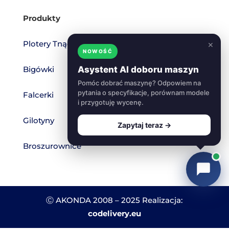
Produkty
Plotery Tnące
×
NOWOŚĆ
Bigówki
Asystent AI doboru maszyn
Pomóc dobrać maszynę? Odpowiem na
pytania o specyfikacje, porównam modele
Falcerki
i przygotuję wycenę.
Gilotyny
Zapytaj teraz →
Broszurownice
Ⓒ AKONDA 2008 – 2025 Realizacja:
codelivery.eu