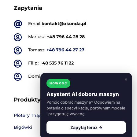
Zapytania

Email
kontakt@akonda.pl

Mariusz:
+48 796 44 28 28

Tomasz:
+48 796 44 27 27

Filip:
+48 535 76 11 22

Dominik:
+48 501 773 665
×
NOWOŚĆ
Asystent AI doboru maszyn
Produkty
Pomóc dobrać maszynę? Odpowiem na
pytania o specyfikacje, porównam modele
i przygotuję wycenę.
Plotery Tnące
Bigówki
Zapytaj teraz →