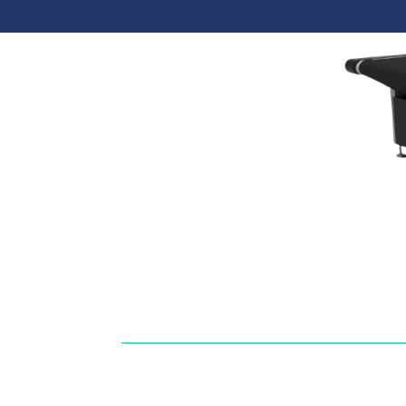
!important; } }html { scroll-behavi