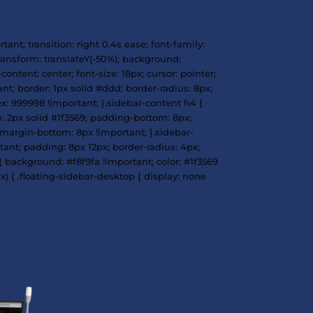
-50%); z-index: 999999 !important; transition: right 0.4s
solute; left: -40px; top: 50%; transform: translateY(-50%)
align-items: center; justify-content: center; font-size: 1
 background: white !important; border: 1px solid #ddd;
px rgba(0,0,0,0.15); z-index: 999998 !important; }.sid
nt-weight: 600; border-bottom: 2px solid #1f3569; paddi
rtant; }.sidebar-content li { margin-bottom: 8px !impor
rtant; font-size: 14px !important; padding: 8px 12px; bo
t; }.sidebar-content a:hover { background: #f8f9fa !impo
*/ @media (max-width: 768px) { .floating-sidebar-deskt