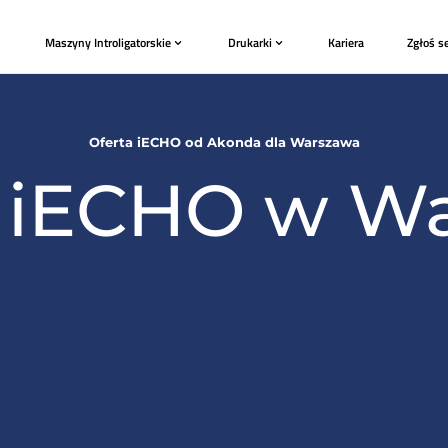
Plotery
Maszyny Introligatorskie
Drukark
Oferta iECHO od Akonda 
ery iECHO