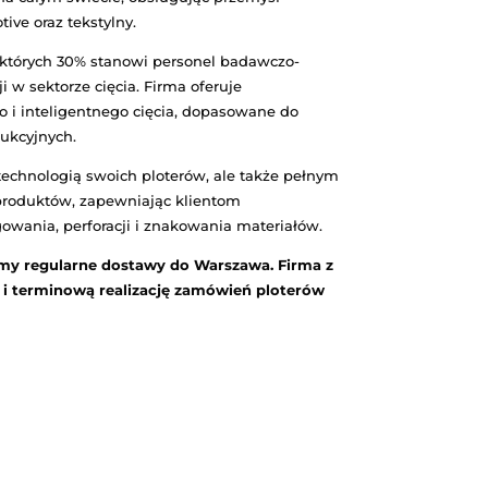
ja. Coraz więcej firm poszukuje nowoczesnych rozwi
e takie rozwiązanie, które może zrewolucjonizować sp
jących w Warszawa. Dlatego zapewniamy kompleksowe
alację, aż po wsparcie techniczne. Nasi eksperci zn
oferujemy również elastyczne formy finansowania, kt
y, że każda firma ma swoje unikalne potrzeby i war