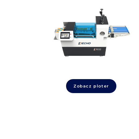
Zobacz ploter
iECHO seria MCT/