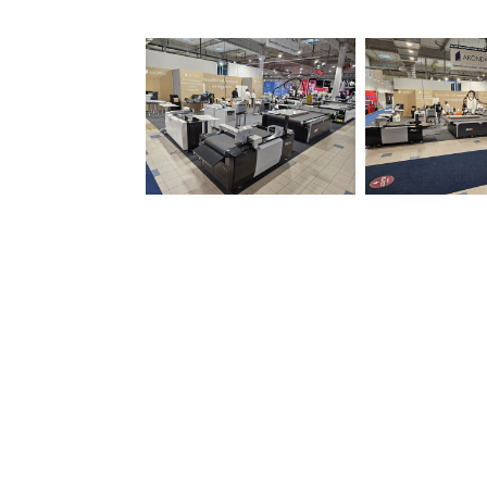
W dzisiejszych czasach rynek dr
im zwiększyć konkurencyjność i e
firmie.
Wsparcie dla przedsiębiorstw z
pomocy w doborze odpowiedniego m
rynkowe w Warszawa i potrafią d
inwestycję w nowoczesną technol