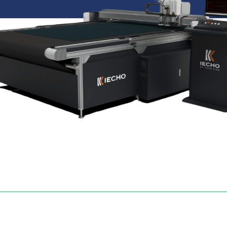
or: smooth; }