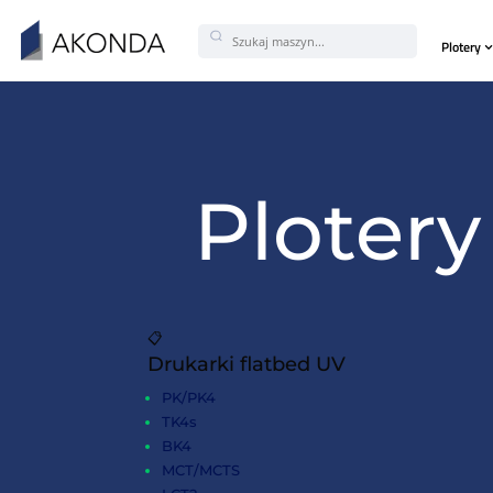
Plot
📋
Drukarki flatbed UV