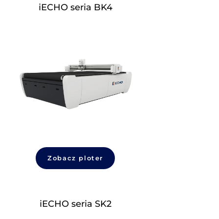
TK4s
iECHO ser