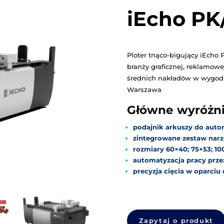
O marce 
iECHO to globalny l
aktualnie wycenia
3800 ploterów roc
drukarski, reklamo
Dzięki zespołowi 
rozwojowy, iECHO p
kompleksowe rozwi
specyfiki różnych 
iECHO wyróżnia się