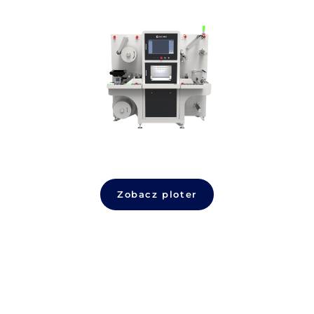
Zobacz plot
MCTS
iECHO seria 