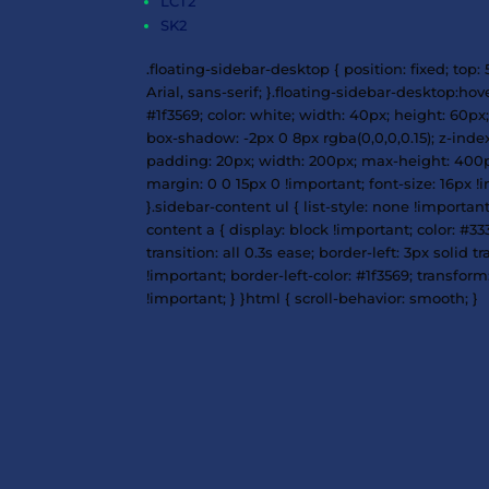
PK/PK4
TK4s
BK4
MCT/MCTS
LCT2
SK2
.floating-sidebar-desktop { positio
Arial, sans-serif; }.floating-sideb
#1f3569; color: white; width: 40px;
box-shadow: -2px 0 8px rgba(0,0,0,
padding: 20px; width: 200px; max-
margin: 0 0 15px 0 !important; fon
}.sidebar-content ul { list-style:
content a { display: block !import
transition: all 0.3s ease; border-
!important; border-left-color: #1