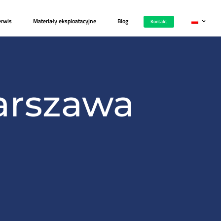
i
Kariera
Zgłoś serwis
Materiały eksploatacy
dla Warszawa
 w Warsz