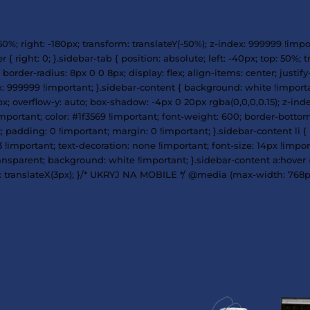
n: fixed; top: 50%; right: -180px; transform: translateY(
ar-desktop:hover { right: 0; }.sidebar-tab { position: ab
 height: 60px; border-radius: 8px 0 0 8px; display: flex; 
0.15); z-index: 999999 !important; }.sidebar-content {
height: 400px; overflow-y: auto; box-shadow: -4px 0 20
t-size: 16px !important; color: #1f3569 !important; fo
 none !important; padding: 0 !important; margin: 0 !impo
ant; color: #333 !important; text-decoration: none !impo
left: 3px solid transparent; background: white !importan
f3569; transform: translateX(3px); }/* UKRYJ NA MOBILE 