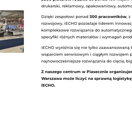
ukarsko-reklamowy w Warszawa dynamicznie się rozwi
fektywność produkcji. Plotery tnące iECHO to właśni
 Warszawa
– Rozumiemy specyfikę pracy firm działa
odelu plotera, poprzez profesjonalną dostawę i inst
oradzić optymalne rozwiązania. Dla firm z Warszawa 
ogię bez nadmiernego obciążenia budżetu. Rozumiem