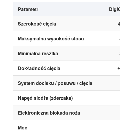
Parametr
DigiCut 4
Szerokość cięcia
460 m
Maksymalna wysokość stosu
80 m
Minimalna resztka
30 m
Dokładność cięcia
±0.3 m
System docisku / posuwu / cięcia
Napęd siodła (zderzaka)
Elektroniczna blokada noża
Moc