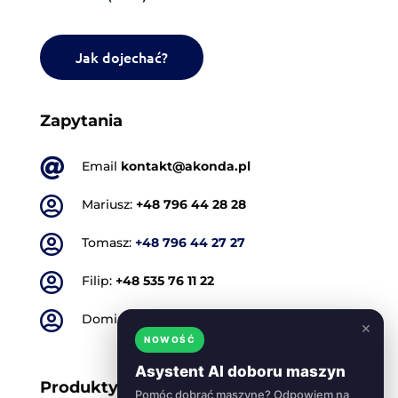
Jak dojechać?
Zapytania

Email
kontakt@akonda.pl

Mariusz:
+48 796 44 28 28

Tomasz:
+48 796 44 27 27

Filip:
+48 535 76 11 22

Dominik:
+48 501 773 665
×
NOWOŚĆ
Asystent AI doboru maszyn
Produkty
Pomóc dobrać maszynę? Odpowiem na