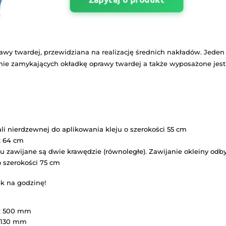
Maszyny w polskim
magazynie
Zapytaj o 
ładek do oprawy twardej, przewidziana na realizację
k automatycznie zamykających okładkę oprawy twarde
– wałki ze stali nierdzewnej do aplikowania kleju o s