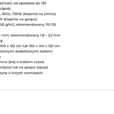
rozmiarze 90 x 64 cm
w jednym cyklu zawijane są dwie krawędzie (równoległ
owane wałki o szerokości 75 cm
do 300 okładek na godzinę!
700 x 500 mm
130 x 130 mm
w zależności od operatora do 130
opraw/godz.
400V, 50Hz, 750W (klejenie na zimno)
1550 W (klejenie na gorąco)
80 – 150 g/m2, rekomendowany 115-135
g/m2
1,3-40 mm; rekomendowany 1,8 – 2,2 mm
300 kg