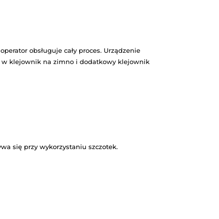
Darmowa dostawa na
Profesjonalny serwis i
terenie Polski
wsparcie
produkt
 średnich nakładów. Jeden operator obsługuje cały pr
j a także wyposażone jest w klejownik na zimno i d
zerokości 55 cm