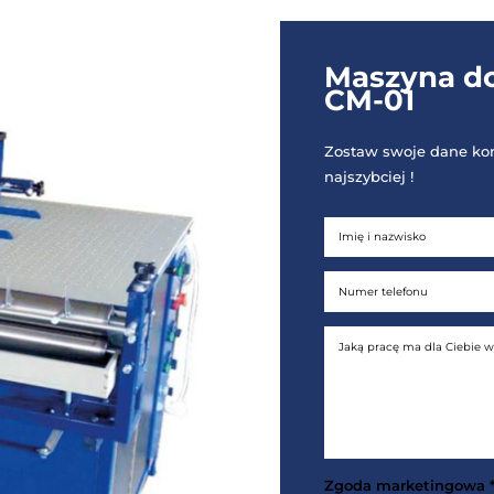
120 x 100 x 120 cm lub 160 x 140 x 120 cm
z rozłożonymi dodatkowymi stołami
55 cm
Na zimno (klej o krótkim czasie
zamknięcia) lub na gorąco (opcja)
gotować maszynę o innych rozmiarach.