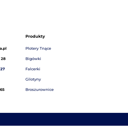
Rowkownica
Stół do
JF-01
montowania
okładek IML
DA 2002