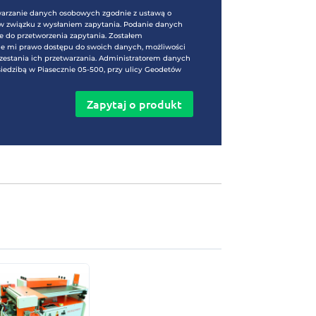
CM-01
Zostaw swoje dane kontaktowe – skontaktujemy s
najszybciej !
Zgoda marketingowa *