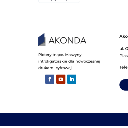
Maszyna do
M
zawieszania
wkładów
ok
CG400