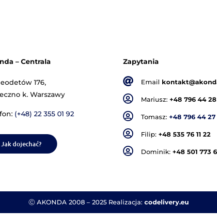
aszyna do
Stół do
produkcji
montowania
ładek CM-03
okładek IML
DA 2004