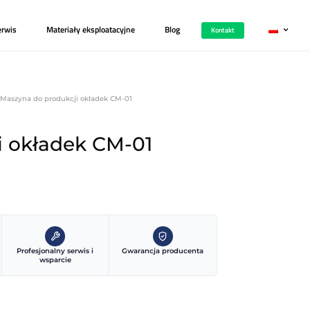
i
Kariera
Zgłoś serwis
Materiały eksploatacy
Introligatorskie
/
Oprawa twarda
/ Maszyna do produkcji okładek CM
do produkcji okładek CM