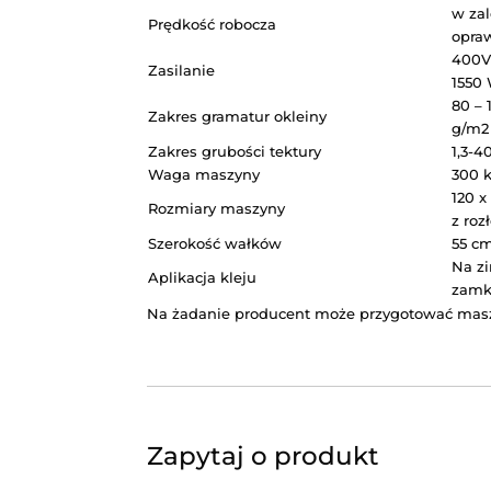
Stół roboczy z podsysem o 
Zespół zawijania okleiny – 
Moduł prasy – cztery chrom
Jeden operator może realizować 
SPECYFIKACJA CM-01
Maksymalny rozmiar okładki:
Minimalny rozmiar okładki:
Prędkość robocza
Zasilanie
Zakres gramatur okleiny
Zakres grubości tektury
Waga maszyny