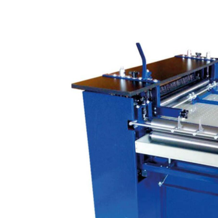
Rozmiary maszyny
Szerokość wałków
Aplikacja kleju
Na żadanie producent może przy
Zapytaj o produkt