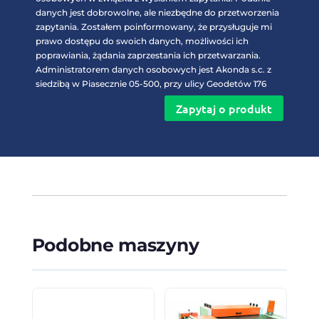
danych jest dobrowolne, ale niezbędne do przetworzenia
zapytania. Zostałem poinformowany, że przysługuje mi
prawo dostępu do swoich danych, możliwości ich
poprawiania, żądania zaprzestania ich przetwarzania.
Administratorem danych osobowych jest Akonda s.c. z
siedzibą w Piasecznie 05-500, przy ulicy Geodetów 176
Zapytaj o produkt
Podobne maszyny