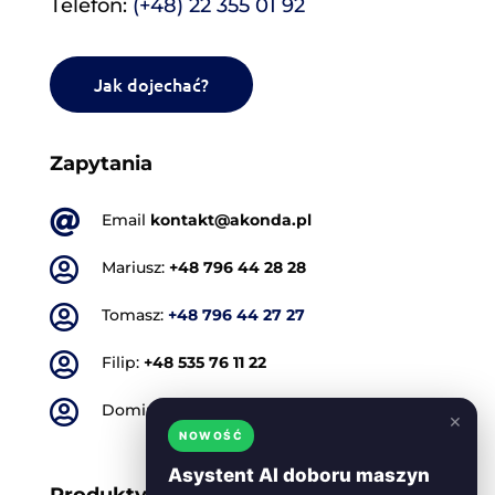
Telefon:
(+48) 22 355 01 92
Jak dojechać?
Zapytania

Email
kontakt@akonda.pl

Mariusz:
+48 796 44 28 28

Tomasz:
+48 796 44 27 27

Filip:
+48 535 76 11 22

Dominik:
+48 501 773 665
×
NOWOŚĆ
Asystent AI doboru maszyn