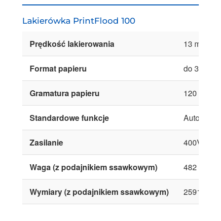
Lakierówka PrintFlood 100
Prędkość lakierowania
13 m/min
Format papieru
do 330 x 
Gramatura papieru
120 – 350 
Standardowe funkcje
Auto Gap, 
Zasilanie
400V
Waga (z podajnikiem ssawkowym)
482 kg
Wymiary (z podajnikiem ssawkowym)
2591 x 91