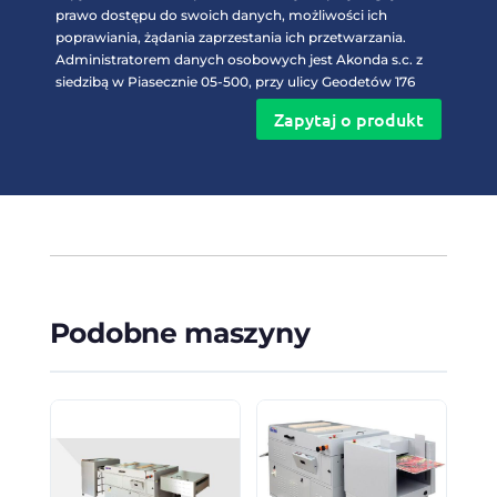
prawo dostępu do swoich danych, możliwości ich
poprawiania, żądania zaprzestania ich przetwarzania.
Administratorem danych osobowych jest Akonda s.c. z
siedzibą w Piasecznie 05-500, przy ulicy Geodetów 176
Zapytaj o produkt
Podobne maszyny