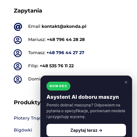
Zapytania

Email
kontakt@akonda.pl

Mariusz:
+48 796 44 28 28

Tomasz:
+48 796 44 27 27

Filip:
+48 535 76 11 22

Dominik:
+48 501 773 665
×
NOWOŚĆ
Asystent AI doboru maszyn
Produkty
Pomóc dobrać maszynę? Odpowiem na
pytania o specyfikacje, porównam modele
i przygotuję wycenę.
Plotery Tnące
Bigówki
Zapytaj teraz →