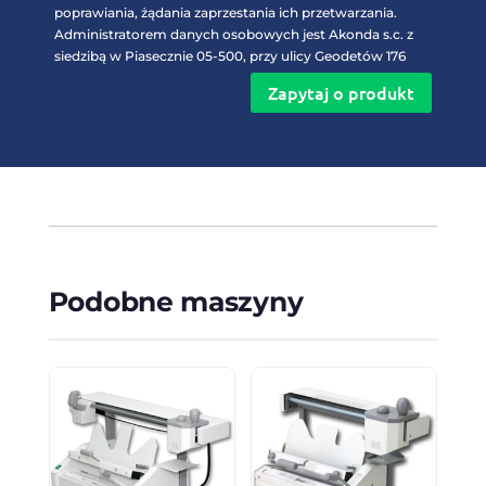
poprawiania, żądania zaprzestania ich przetwarzania.
Administratorem danych osobowych jest Akonda s.c. z
siedzibą w Piasecznie 05-500, przy ulicy Geodetów 176
Zapytaj o produkt
Podobne maszyny