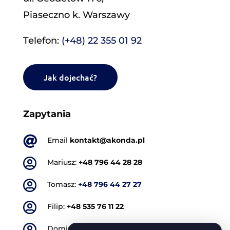
Piaseczno k. Warszawy
Telefon:
(+48) 22 355 01 92
Jak dojechać?
Zapytania

Email
kontakt@akonda.pl

Mariusz:
+48 796 44 28 28

Tomasz:
+48 796 44 27 27

Filip:
+48 535 76 11 22

Dominik:
+48 501 773 665