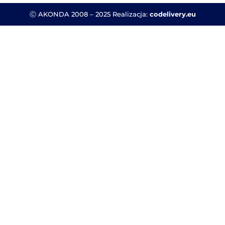
TOP – instalacja plotera iEcho
1, 2022
|
iecho
a działająca na rynku już prawie 30 lat, nieprzerwa
ów, które jest wyznacznikiem sukcesu firmy i efektem
nie...