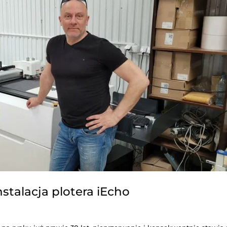
mi tnącymi iEcho – on-line i w