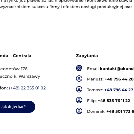
, 2022
|
iecho