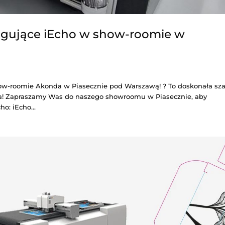
 tnąco-bigujące iEcho w show