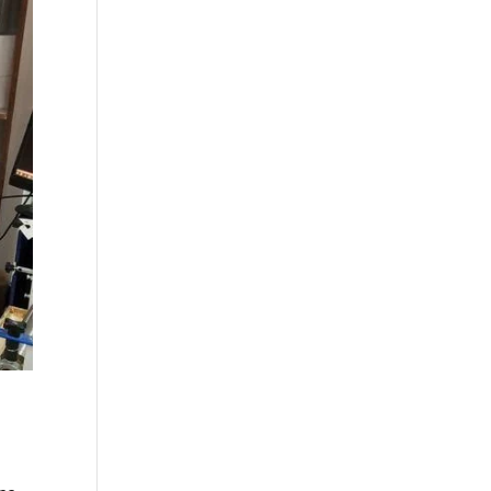
 siedzibie Akonda.