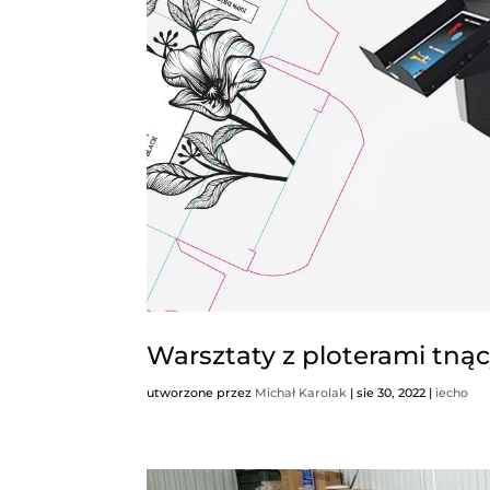
Piasecznie
utworzone przez
Dominik
|
lis 2, 2023
|
i
? Przetestuj plotery tnąco-bigu
na doświadczenie przyszłości te
przetestować najnowsze maszyny d