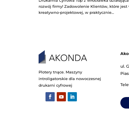
utworzone przez
Michał Karolak
|
sie 30