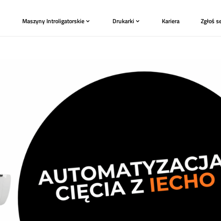
Plotery
Maszyny Introligatorskie
Drukark