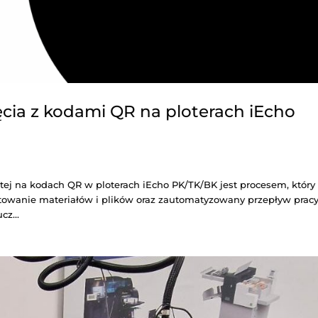
esu cięcia z kodami QR na plo
, 2025
|
iecho
 arkuszy opartej na kodach QR w ploterach iEcho PK/