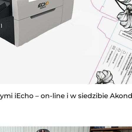
echo
jące iEcho w show-roomie Akonda w Piasecznie pod Wa
chnologii cięcia! Zapraszamy Was do naszego showro
o cięcia iEcho: iEcho...