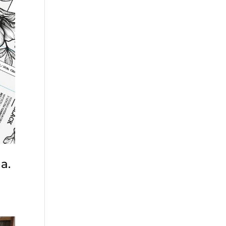
rszawą! ? To doskonała szansa
omu w Piasecznie, aby