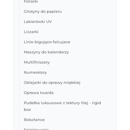
Foliarki
Gilotyny do papieru
Lakierówki UV
Liczarki
Linie bigująco-falcujace
Maszyny do kalendarzy
Multifiniszery
Numeratory
Oklejarki do oprawy miękkiej
Oprawa twarda
Pudełka luksusowe z tektury litej - rigid
box
Rolsztance
Spiralowanie