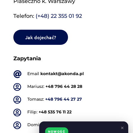
Piaseczno k. Warszawy
Telefon:
(+48) 22 355 01 92
Jak dojechać?
Zapytania

Email
kontakt@akonda.pl

Mariusz:
+48 796 44 28 28

Tomasz:
+48 796 44 27 27

Filip:
+48 535 76 11 22

Dominik:
+48 501 773 665
×
NOWOŚĆ