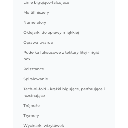
Linie bigująco-falcujace
Multifiniszery
Numeratory
Oklejarki do oprawy miękkiej
Oprawa twarda
Pudełka luksusowe z tektury litej - rigid
box
Rolsztance
Spiralowanie
Tech-ni-fold - krążki bigujące, perforujące i
rozcinające
Trójnoże
Trymery
Wycinarki wizytówek