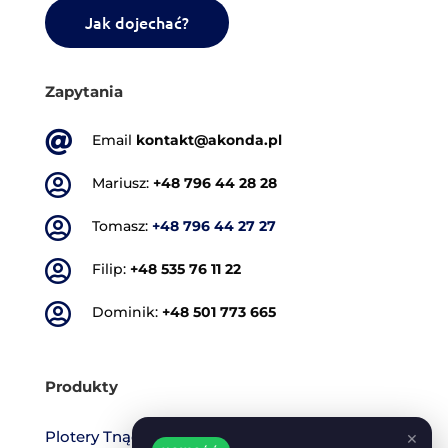
Jak dojechać?
Zapytania

Email
kontakt@akonda.pl

Mariusz:
+48 796 44 28 28

Tomasz:
+48 796 44 27 27

Filip:
+48 535 76 11 22

Dominik:
+48 501 773 665
Produkty
Plotery Tnące
×