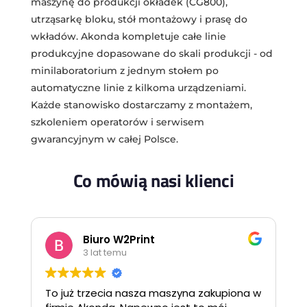
maszynę do produkcji okładek (CG800),
utrząsarkę bloku, stół montażowy i prasę do
wkładów. Akonda kompletuje całe linie
produkcyjne dopasowane do skali produkcji - od
minilaboratorium z jednym stołem po
automatyczne linie z kilkoma urządzeniami.
Każde stanowisko dostarczamy z montażem,
szkoleniem operatorów i serwisem
gwarancyjnym w całej Polsce.
Co mówią nasi klienci
Biuro W2Print
3 lat temu
To już trzecia nasza maszyna zakupiona w
F