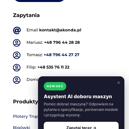
Zapytania

Email
kontakt@akonda.pl

Mariusz:
+48 796 44 28 28

Tomasz:
+48 796 44 27 27

Filip:
+48 535 76 11 22

Dominik:
+48 501 773 665
×
NOWOŚĆ
Asystent AI doboru maszyn
Produkty
Pomóc dobrać maszynę? Odpowiem na
pytania o specyfikacje, porównam modele
i przygotuję wycenę.
Plotery Tnące
Bigówki
Zapytaj teraz →