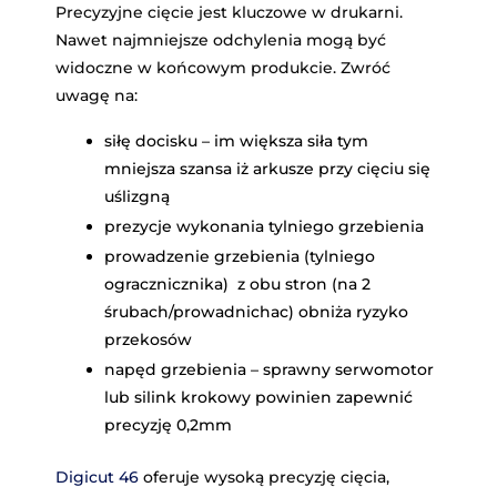
Precyzyjne cięcie jest kluczowe w drukarni.
Nawet najmniejsze odchylenia mogą być
widoczne w końcowym produkcie. Zwróć
uwagę na:
siłę docisku – im większa siła tym
mniejsza szansa iż arkusze przy cięciu się
uślizgną
prezycje wykonania tylniego grzebienia
prowadzenie grzebienia (tylniego
ogracznicznika) z obu stron (na 2
śrubach/prowadnichac) obniża ryzyko
przekosów
napęd grzebienia – sprawny serwomotor
lub silink krokowy powinien zapewnić
precyzję 0,2mm
Digicut 46
oferuje wysoką precyzję cięcia,