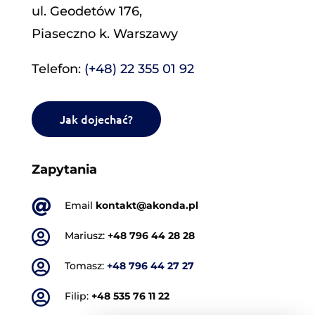
ul. Geodetów 176,
Piaseczno k. Warszawy
Telefon:
(+48) 22 355 01 92
Jak dojechać?
Zapytania

Email
kontakt@akonda.pl

Mariusz:
+48 796 44 28 28

Tomasz:
+48 796 44 27 27

Filip:
+48 535 76 11 22