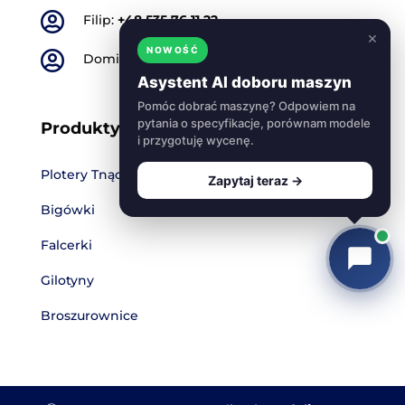

Filip:
+48 535 76 11 22
×
NOWOŚĆ

Dominik:
+48 501 773 665
Asystent AI doboru maszyn
Pomóc dobrać maszynę? Odpowiem na
pytania o specyfikacje, porównam modele
Produkty
i przygotuję wycenę.
Plotery Tnące
Zapytaj teraz →
Bigówki
Falcerki
Gilotyny
Broszurownice