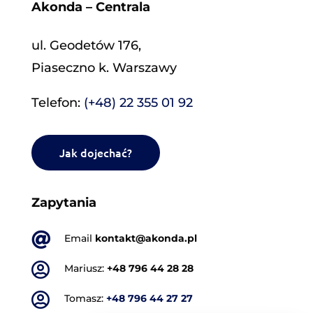
Akonda – Centrala
ul. Geodetów 176,
Piaseczno k. Warszawy
Telefon:
(+48) 22 355 01 92
Jak dojechać?
Zapytania

Email
kontakt@akonda.pl

Mariusz:
+48 796 44 28 28

Tomasz:
+48 796 44 27 27